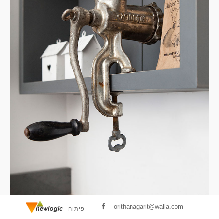
orithanagarit@walla.com
פיתוח